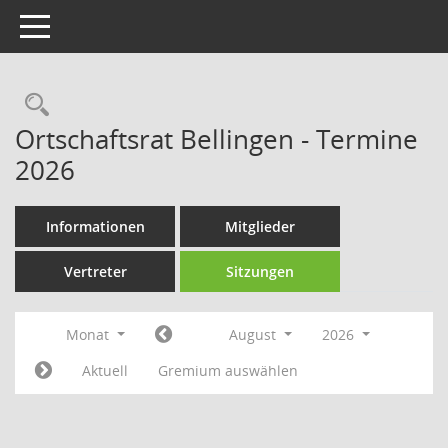
Toggle navigation
Rechercheauswahl
Ortschaftsrat Bellingen - Termine
2026
Informationen
Mitglieder
Vertreter
Sitzungen
Monat
August
2026
Aktuell
Gremium auswählen