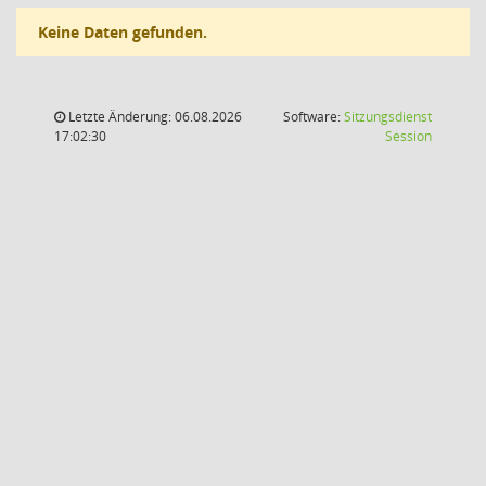
Keine Daten gefunden.
Letzte Änderung: 06.08.2026
Software:
Sitzungsdienst
(Wird in
17:02:30
Session