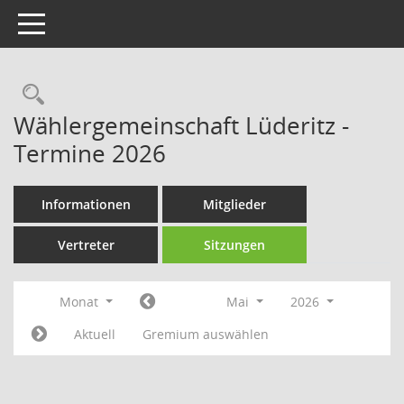
Toggle navigation
Rechercheauswahl
Wählergemeinschaft Lüderitz -
Termine 2026
Informationen
Mitglieder
Vertreter
Sitzungen
Monat
Mai
2026
Aktuell
Gremium auswählen