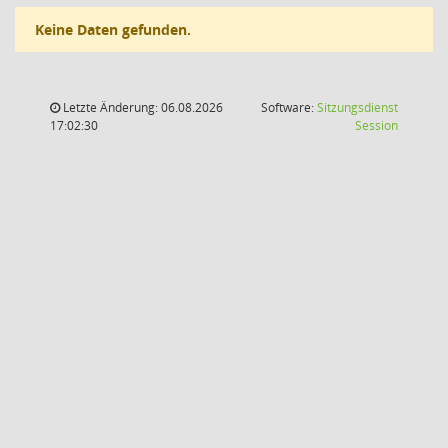
Keine Daten gefunden.
Letzte Änderung: 06.08.2026
Software:
Sitzungsdienst
(Wird in
17:02:30
Session