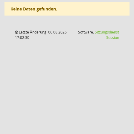
Keine Daten gefunden.
Letzte Änderung: 06.08.2026
Software:
Sitzungsdienst
(Wird in
17:02:30
Session