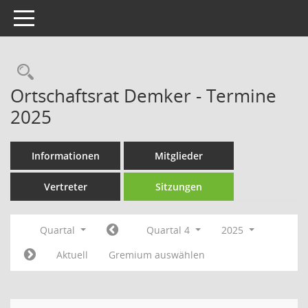
Toggle navigation
Rechercheauswahl
Ortschaftsrat Demker - Termine
2025
Informationen
Mitglieder
Vertreter
Sitzungen
Quartal
Quartal 4
2025
Aktuell
Gremium auswählen