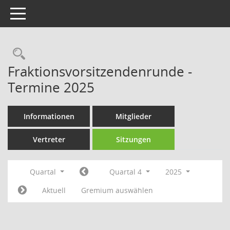
Toggle navigation
Rechercheauswahl
Fraktionsvorsitzendenrunde -
Termine 2025
Informationen
Mitglieder
Vertreter
Sitzungen
Quartal
Quartal 4
2025
Aktuell
Gremium auswählen