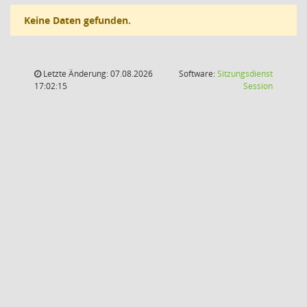
Keine Daten gefunden.
Letzte Änderung: 07.08.2026
Software:
Sitzungsdienst
(Wird in
17:02:15
Session