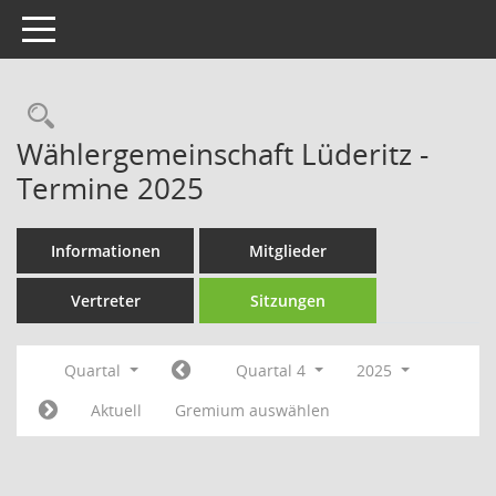
Toggle navigation
Rechercheauswahl
Wählergemeinschaft Lüderitz -
Termine 2025
Informationen
Mitglieder
Vertreter
Sitzungen
Quartal
Quartal 4
2025
Aktuell
Gremium auswählen