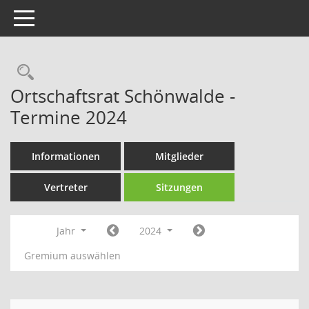
Toggle navigation
Rechercheauswahl
Ortschaftsrat Schönwalde -
Termine 2024
Informationen
Mitglieder
Vertreter
Sitzungen
Jahr
2024
Gremium auswählen