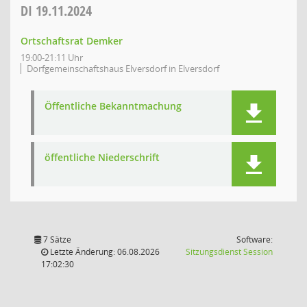
DI
19.11.2024
Ortschaftsrat Demker
19:00-21:11 Uhr
Dorfgemeinschaftshaus Elversdorf in Elversdorf
Öffentliche Bekanntmachung
öffentliche Niederschrift
7 Sätze
Software:
(Wird in
Letzte Änderung: 06.08.2026
Sitzungsdienst
Session
17:02:30