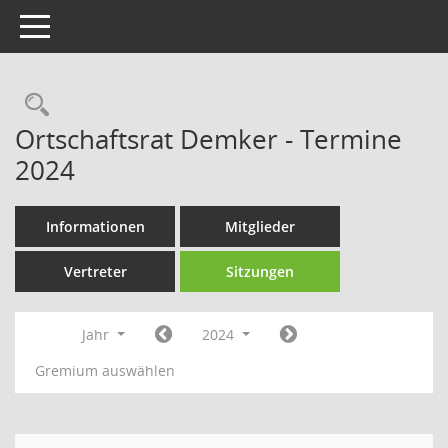
Toggle navigation
Rechercheauswahl
Ortschaftsrat Demker - Termine
2024
Informationen
Mitglieder
Vertreter
Sitzungen
Jahr
2024
Gremium auswählen