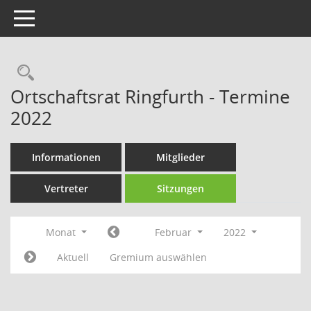
Toggle navigation
Rechercheauswahl
Ortschaftsrat Ringfurth - Termine
2022
Informationen
Mitglieder
Vertreter
Sitzungen
Monat
Februar
2022
Aktuell
Gremium auswählen