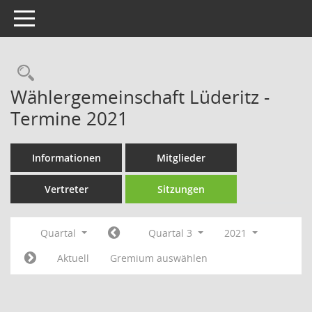
Toggle navigation
Rechercheauswahl
Wählergemeinschaft Lüderitz -
Termine 2021
Informationen
Mitglieder
Vertreter
Sitzungen
Quartal
Quartal 3
2021
Aktuell
Gremium auswählen