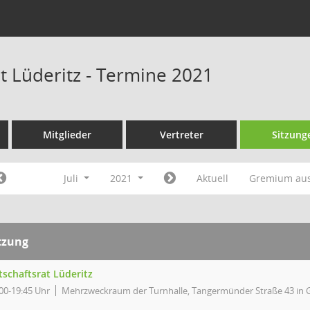
t Lüderitz - Termine 2021
Mitglieder
Vertreter
Sitzung
Juli
2021
Aktuell
Gremium au
tzung
tschaftsrat Lüderitz
00-19:45 Uhr
Mehrzweckraum der Turnhalle, Tangermünder Straße 43 in 