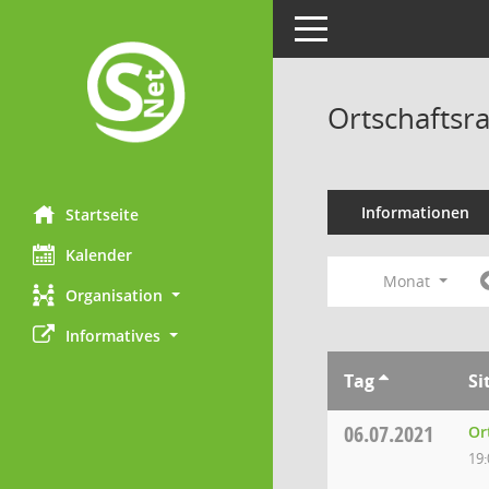
Toggle navigation
Ortschaftsra
Informationen
Startseite
Kalender
Monat
Organisation
Informatives
Tag
Si
06.07.2021
Or
19: