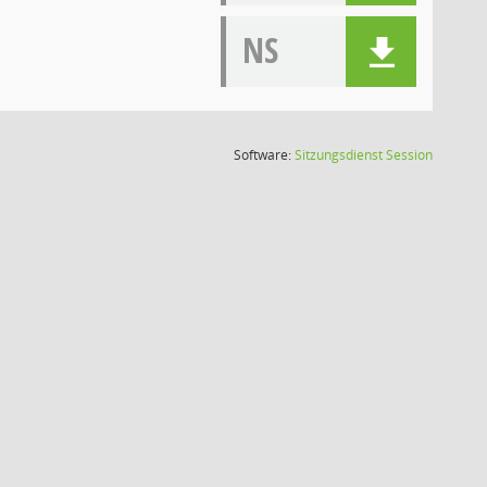
NS
(Wird in
Software:
Sitzungsdienst
Session