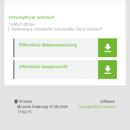
Ortschaftsrat Uchtdorf
19:00-21:00 Uhr
Vereinshaus, Uchtdorfer Schulstraße 10a in Uchtdorf
Öffentliche Bekanntmachung
öffentliche Niederschrift
18 Sätze
Software:
(Wird in
Letzte Änderung: 07.08.2026
Sitzungsdienst
Session
17:02:15