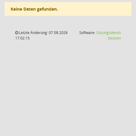
Keine Daten gefunden.
Letzte Änderung: 07.08.2026
Software:
Sitzungsdienst
(Wird in
17:02:15
Session