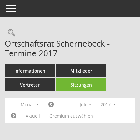
Toggle navigation
Rechercheauswahl
Ortschaftsrat Schernebeck -
Termine 2017
Informationen
Mitglieder
Vertreter
Sitzungen
Monat
Juli
2017
Aktuell
Gremium auswählen