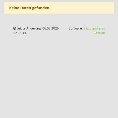
Keine Daten gefunden.
Letzte Änderung: 06.08.2026
Software:
Sitzungsdienst
(Wird in
12:03:33
Session