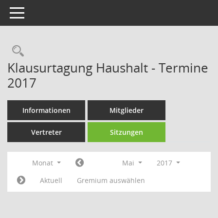
Toggle navigation
Rechercheauswahl
Klausurtagung Haushalt - Termine
2017
Informationen
Mitglieder
Vertreter
Sitzungen
Monat
Mai
2017
Aktuell
Gremium auswählen