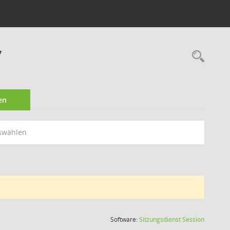
7
Rec
en
swählen
(Wird in
Software:
Sitzungsdienst
Session