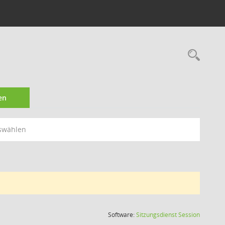
Rec
en
swählen
(Wird in
Software:
Sitzungsdienst
Session