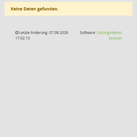
Keine Daten gefunden.
Letzte Änderung: 07.08.2026
Software:
Sitzungsdienst
(Wird in
17:02:15
Session