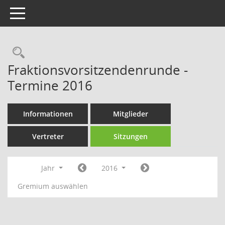
Toggle navigation
Rechercheauswahl
Fraktionsvorsitzendenrunde -
Termine 2016
Informationen
Mitglieder
Vertreter
Sitzungen
Jahr
2016
Gremium auswählen