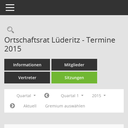
Toggle navigation
Rechercheauswahl
Ortschaftsrat Lüderitz - Termine
2015
Informationen
Mitglieder
Vertreter
Sitzungen
Quartal
Quartal 1
2015
Aktuell
Gremium auswählen