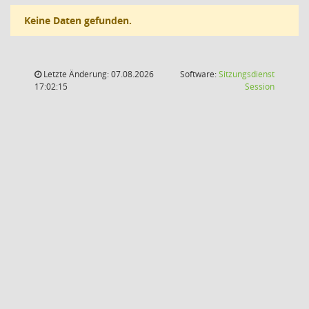
Keine Daten gefunden.
Letzte Änderung: 07.08.2026
Software:
Sitzungsdienst
(Wird in
17:02:15
Session