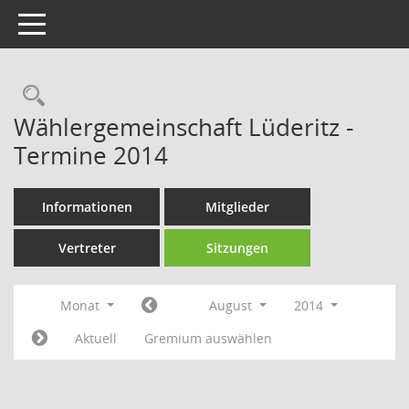
Toggle navigation
Rechercheauswahl
Wählergemeinschaft Lüderitz -
Termine 2014
Informationen
Mitglieder
Vertreter
Sitzungen
Monat
August
2014
Aktuell
Gremium auswählen