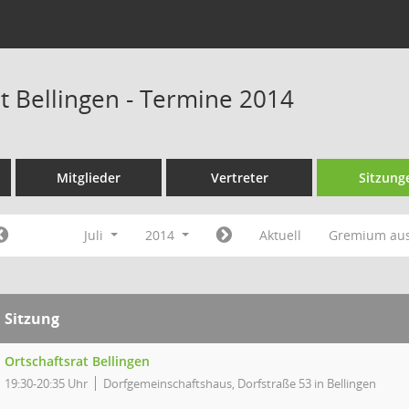
at Bellingen - Termine 2014
Mitglieder
Vertreter
Sitzung
Juli
2014
Aktuell
Gremium au
Sitzung
Ortschaftsrat Bellingen
19:30-20:35 Uhr
Dorfgemeinschaftshaus, Dorfstraße 53 in Bellingen