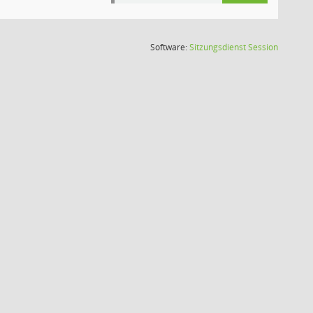
(Wird in
Software:
Sitzungsdienst
Session