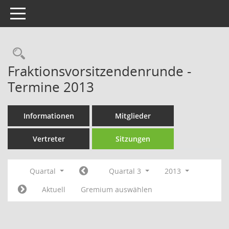
Toggle navigation
Rechercheauswahl
Fraktionsvorsitzendenrunde -
Termine 2013
Informationen
Mitglieder
Vertreter
Sitzungen
Quartal
Quartal 3
2013
Aktuell
Gremium auswählen