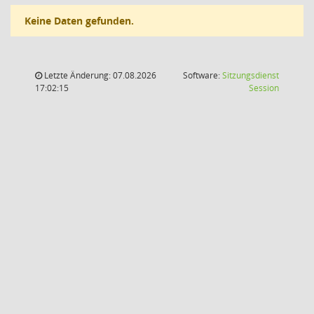
Keine Daten gefunden.
Letzte Änderung: 07.08.2026
Software:
Sitzungsdienst
(Wird in
17:02:15
Session