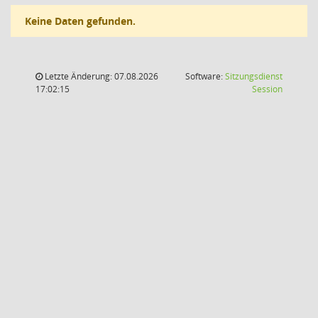
Keine Daten gefunden.
Letzte Änderung: 07.08.2026
Software:
Sitzungsdienst
(Wird in
17:02:15
Session