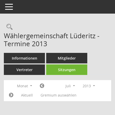
Toggle navigation
Rechercheauswahl
Wählergemeinschaft Lüderitz -
Termine 2013
Informationen
Mitglieder
Vertreter
Sitzungen
Monat
Juli
2013
Aktuell
Gremium auswählen