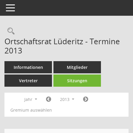
Toggle navigation
Rechercheauswahl
Ortschaftsrat Lüderitz - Termine
2013
Informationen
Mitglieder
Vertreter
Sitzungen
Jahr
2013
Gremium auswählen