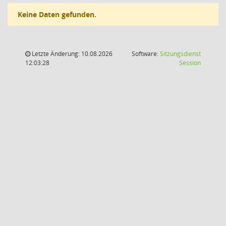
Keine Daten gefunden.
Letzte Änderung: 10.08.2026
Software:
Sitzungsdienst
(Wird in
12:03:28
Session