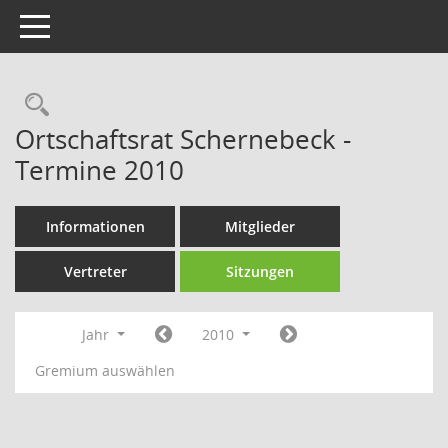
Toggle navigation
Rechercheauswahl
Ortschaftsrat Schernebeck -
Termine 2010
Informationen
Mitglieder
Vertreter
Sitzungen
Jahr
2010
Gremium auswählen