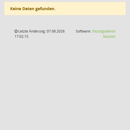
Keine Daten gefunden.
Letzte Änderung: 07.08.2026
Software:
Sitzungsdienst
(Wird in
17:02:15
Session