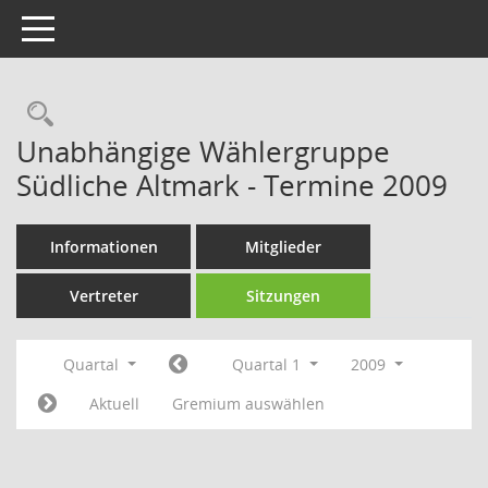
Toggle navigation
Rechercheauswahl
Unabhängige Wählergruppe
Südliche Altmark - Termine 2009
Informationen
Mitglieder
Vertreter
Sitzungen
Quartal
Quartal 1
2009
Aktuell
Gremium auswählen