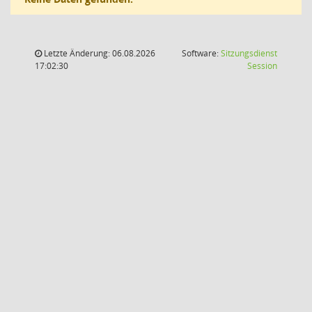
Letzte Änderung: 06.08.2026
Software:
Sitzungsdienst
(Wird in
17:02:30
Session