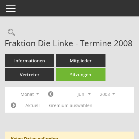
Toggle navigation
Rechercheauswahl
Fraktion Die Linke - Termine 2008
Informationen
Mitglieder
Vertreter
Sitzungen
Monat
Juni
2008
Aktuell
Gremium auswählen
Keine Daten gefunden.