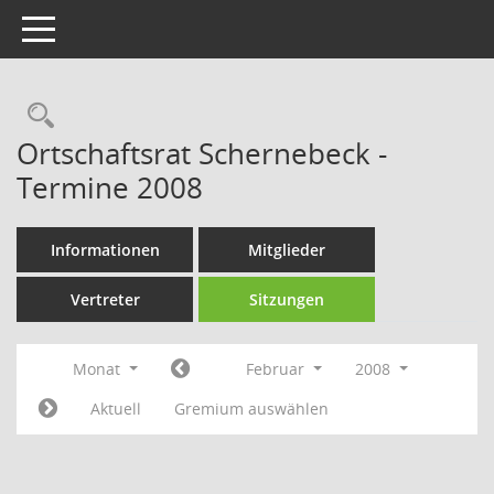
Toggle navigation
Rechercheauswahl
Ortschaftsrat Schernebeck -
Termine 2008
Informationen
Mitglieder
Vertreter
Sitzungen
Monat
Februar
2008
Aktuell
Gremium auswählen