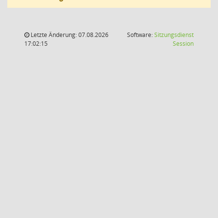
Letzte Änderung: 07.08.2026
Software:
Sitzungsdienst
(Wird in
17:02:15
Session