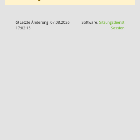
Letzte Änderung: 07.08.2026
Software:
Sitzungsdienst
(Wird in
17:02:15
Session