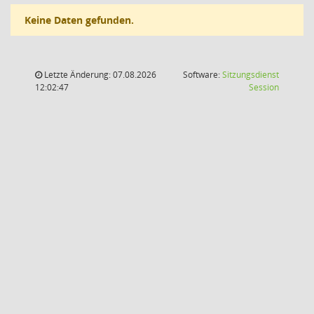
Keine Daten gefunden.
Letzte Änderung: 07.08.2026
Software:
Sitzungsdienst
(Wird in
12:02:47
Session