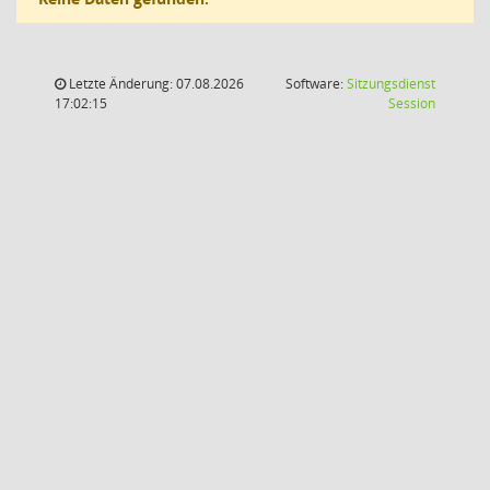
Letzte Änderung: 07.08.2026
Software:
Sitzungsdienst
(Wird in
17:02:15
Session