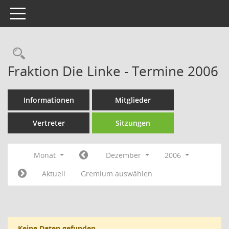
Toggle navigation
Rechercheauswahl
Fraktion Die Linke - Termine 2006
Informationen
Mitglieder
Vertreter
Sitzungen
Monat
Dezember
2006
Aktuell
Gremium auswählen
Keine Daten gefunden.