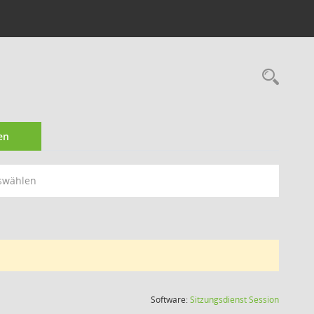
Rec
en
swählen
(Wird in
Software:
Sitzungsdienst
Session