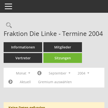
Toggle navigation
Rechercheauswahl
Fraktion Die Linke - Termine 2004
Informationen
Mitglieder
Vertreter
Sitzungen
Monat
September
2004
Aktuell
Gremium auswählen
Keine Daten gefunden.