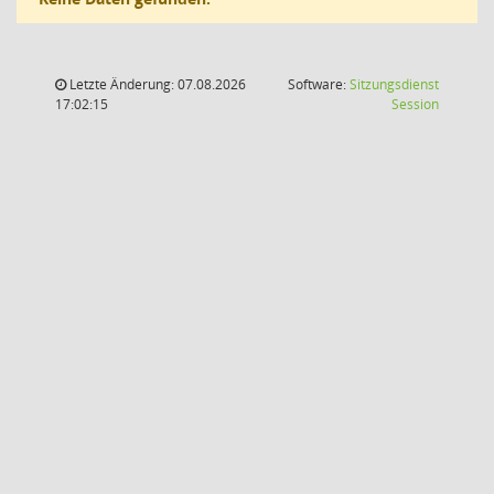
Letzte Änderung: 07.08.2026
Software:
Sitzungsdienst
(Wird in
17:02:15
Session