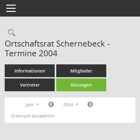
Toggle navigation
Rechercheauswahl
Ortschaftsrat Schernebeck -
Termine 2004
Informationen
Mitglieder
Vertreter
Sitzungen
Jahr
2004
Gremium auswählen