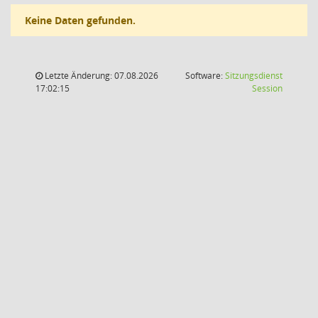
Keine Daten gefunden.
Letzte Änderung: 07.08.2026
Software:
Sitzungsdienst
(Wird in
17:02:15
Session