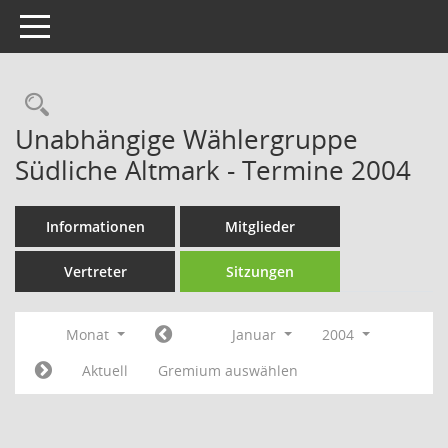
Toggle navigation
Rechercheauswahl
Unabhängige Wählergruppe
Südliche Altmark - Termine 2004
Informationen
Mitglieder
Vertreter
Sitzungen
Monat
Januar
2004
Aktuell
Gremium auswählen