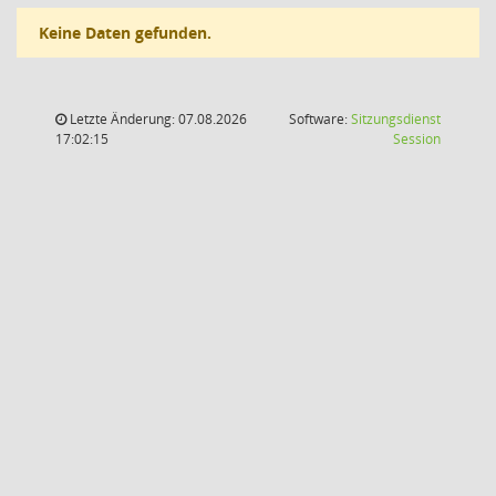
Keine Daten gefunden.
Letzte Änderung: 07.08.2026
Software:
Sitzungsdienst
(Wird in
17:02:15
Session