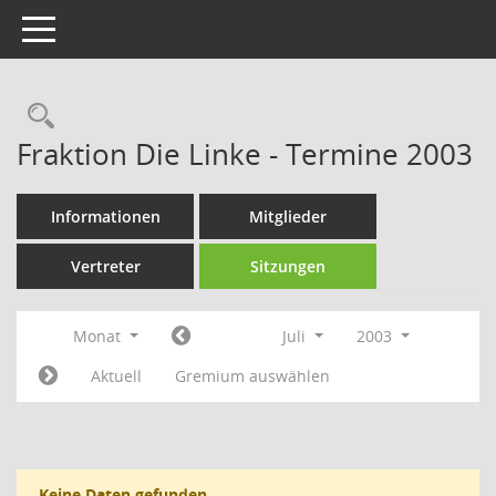
Toggle navigation
Rechercheauswahl
Fraktion Die Linke - Termine 2003
Informationen
Mitglieder
Vertreter
Sitzungen
Monat
Juli
2003
Aktuell
Gremium auswählen
Keine Daten gefunden.