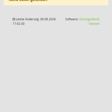
Letzte Änderung: 06.08.2026
Software:
Sitzungsdienst
(Wird in
17:02:30
Session