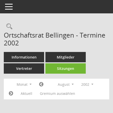
Toggle navigation
Rechercheauswahl
Ortschaftsrat Bellingen - Termine
2002
Informationen
Mitglieder
Vertreter
Sitzungen
Monat
August
2002
Aktuell
Gremium auswählen