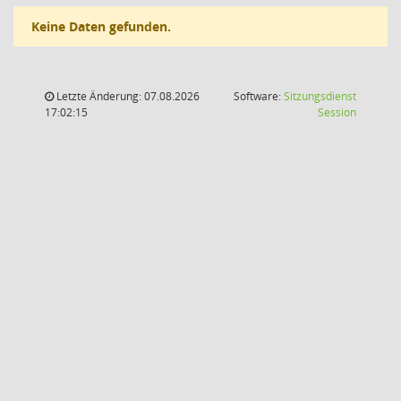
Keine Daten gefunden.
Letzte Änderung: 07.08.2026
Software:
Sitzungsdienst
(Wird in
17:02:15
Session