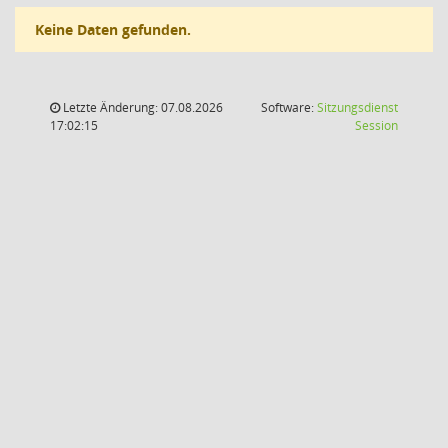
Keine Daten gefunden.
Letzte Änderung: 07.08.2026
Software:
Sitzungsdienst
(Wird in
17:02:15
Session