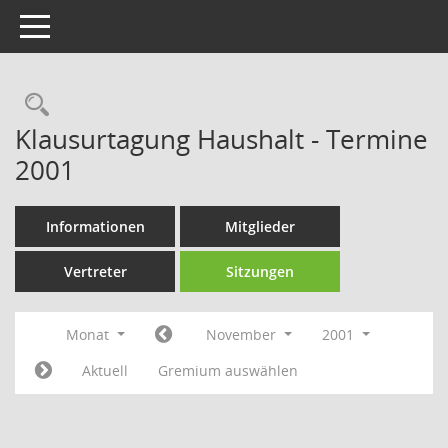
Toggle navigation
Rechercheauswahl
Klausurtagung Haushalt - Termine
2001
Informationen
Mitglieder
Vertreter
Sitzungen
Monat
November
2001
Aktuell
Gremium auswählen