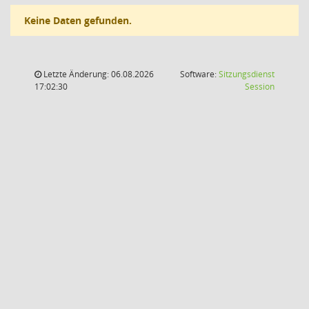
Keine Daten gefunden.
Letzte Änderung: 06.08.2026
Software:
Sitzungsdienst
(Wird in
17:02:30
Session