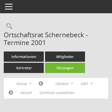
Toggle navigation
Rechercheauswahl
Ortschaftsrat Schernebeck -
Termine 2001
Informationen
Mitglieder
Vertreter
Sitzungen
Monat
Oktober
2001
Aktuell
Gremium auswählen