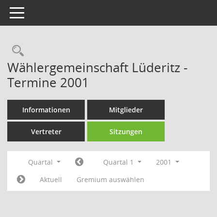
Toggle navigation
Rechercheauswahl
Wählergemeinschaft Lüderitz -
Termine 2001
Informationen
Mitglieder
Vertreter
Sitzungen
Quartal
Quartal 1
2001
Aktuell
Gremium auswählen