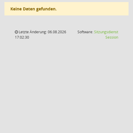
Keine Daten gefunden.
Letzte Änderung: 06.08.2026
Software:
Sitzungsdienst
(Wird in
17:02:30
Session