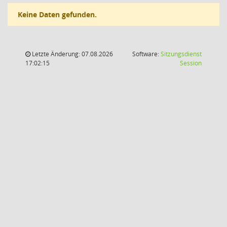
Keine Daten gefunden.
Letzte Änderung: 07.08.2026
Software:
Sitzungsdienst
(Wird in
17:02:15
Session