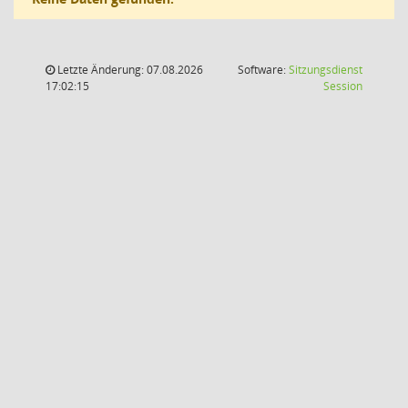
Letzte Änderung: 07.08.2026
Software:
Sitzungsdienst
(Wird in
17:02:15
Session