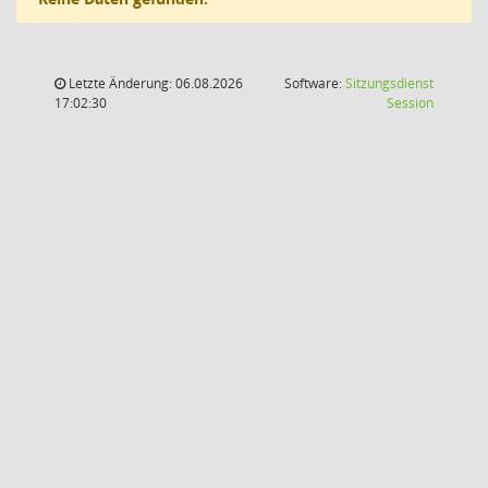
Letzte Änderung: 06.08.2026
Software:
Sitzungsdienst
(Wird in
17:02:30
Session