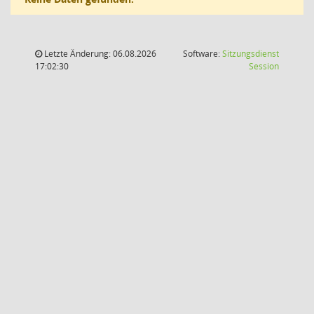
Letzte Änderung: 06.08.2026
Software:
Sitzungsdienst
(Wird in
17:02:30
Session