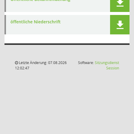
öffentliche Niederschrift
Letzte Änderung: 07.08.2026
Software:
Sitzungsdienst
(Wird in
12:02:47
Session