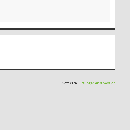
(Wird in
Software:
Sitzungsdienst
Session