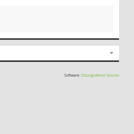
(Wird in
Software:
Sitzungsdienst
Session