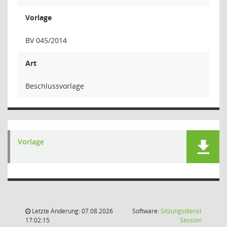
Vorlage
BV 045/2014
Art
Beschlussvorlage
Vorlage
Letzte Änderung: 07.08.2026
Software:
Sitzungsdienst
(Wird in
17:02:15
Session