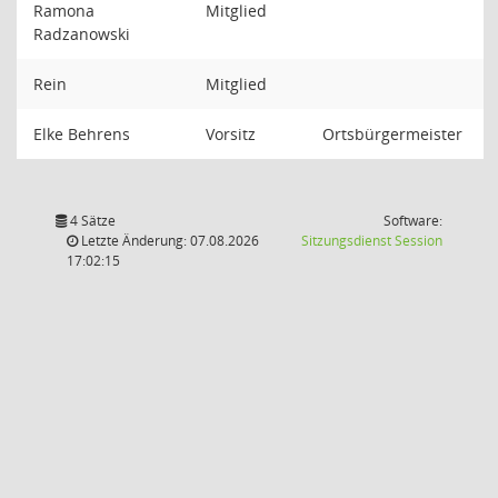
Ramona
Mitglied
Radzanowski
Rein
Mitglied
Elke Behrens
Vorsitz
Ortsbürgermeister
4 Sätze
Software:
(Wird in
Letzte Änderung: 07.08.2026
Sitzungsdienst
Session
17:02:15